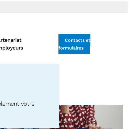
rtenariat
Contacts et
mployeurs
formulaires
plement votre