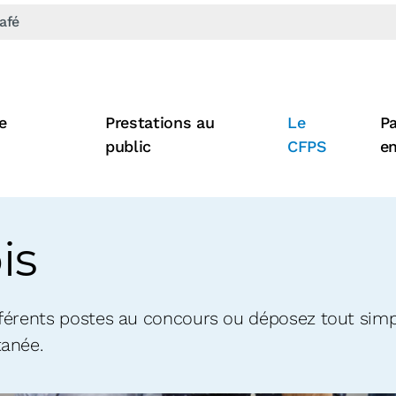
afé
e
Prestations au
Le
Pa
public
CFPS
e
is
férents postes au concours ou déposez tout sim
anée.