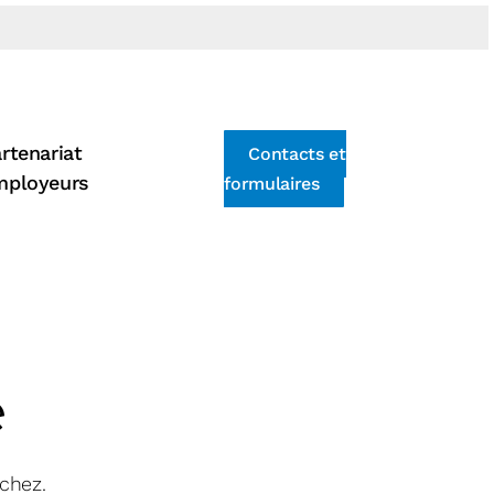
rtenariat
Contacts et
mployeurs
formulaires
e
chez.