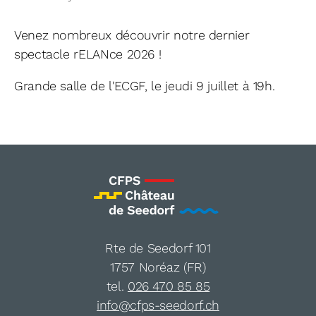
Venez nombreux découvrir notre dernier
spectacle rELANce 2026 !
Grande salle de l'ECGF, le jeudi 9 juillet à 19h.
Rte de Seedorf 101
1757 Noréaz (FR)
tel.
026 470 85 85
info@cfps-seedorf.ch